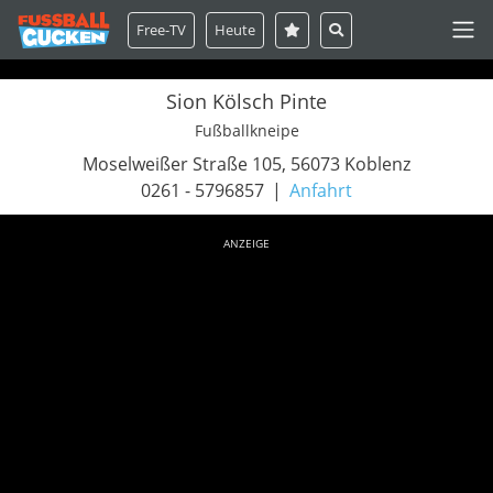
Free-TV
Heute
Sion Kölsch Pinte
Fußballkneipe
Moselweißer Straße 105, 56073 Koblenz
0261 - 5796857
Anfahrt
ANZEIGE