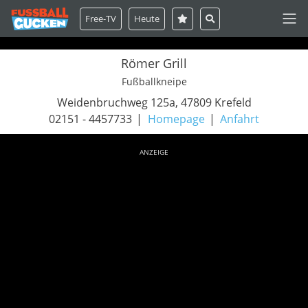
Free-TV
Heute
Römer Grill
Fußballkneipe
Weidenbruchweg 125a, 47809 Krefeld
02151 - 4457733
Homepage
Anfahrt
ANZEIGE