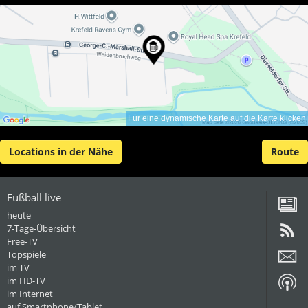
Für eine dynamische Karte auf die Karte klicken
Locations in der Nähe
Route
Fußball live
heute
7-Tage-Übersicht
Free-TV
Topspiele
im TV
im HD-TV
im Internet
auf Smartphone/Tablet