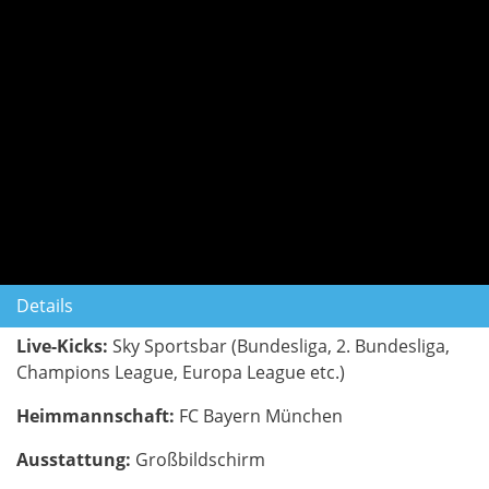
Details
Live-Kicks:
Sky Sportsbar (Bundesliga, 2. Bundesliga,
Champions League, Europa League etc.)
Heimmannschaft:
FC Bayern München
Ausstattung:
Großbildschirm