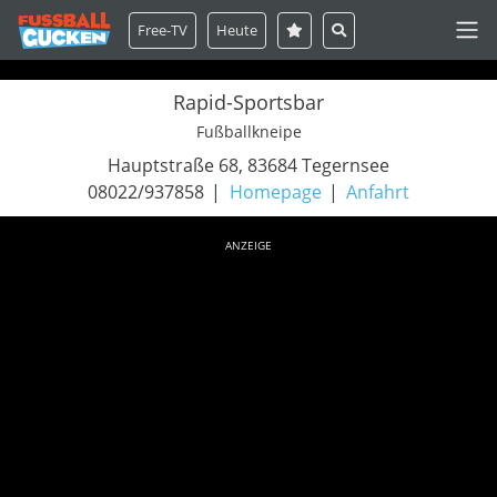
Free-TV
Heute
Rapid-Sportsbar
Fußballkneipe
Hauptstraße 68, 83684 Tegernsee
08022/937858
Homepage
Anfahrt
ANZEIGE