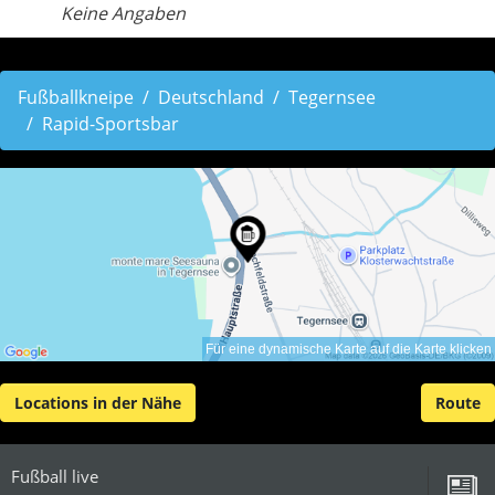
Keine Angaben
Fußballkneipe
Deutschland
Tegernsee
Rapid-Sportsbar
Für eine dynamische Karte auf die Karte klicken
Locations in der Nähe
Route
Fußball live