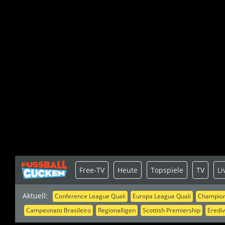
Free-TV
Heute
Topspiele
TV
Li
Aktuell:
Conference League Quali
Europa League Quali
Champion
Campeonato Brasileiro
Regionalligen
Scottish Premiership
Erediv