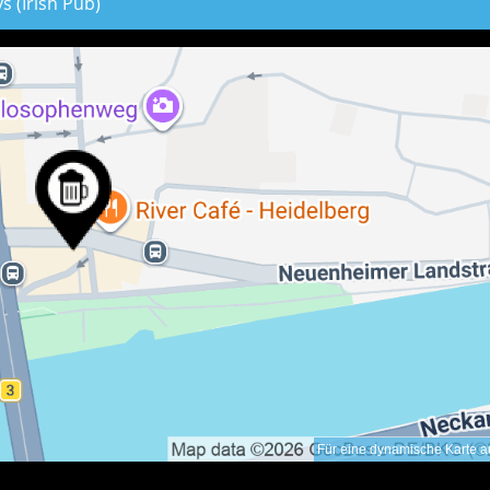
ys (Irish Pub)
Für eine dynamische Karte au