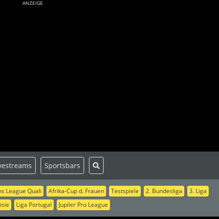
ANZEIGE
vestreams
Sportsbars
s League Quali
Afrika-Cup d. Frauen
Testspiele
2. Bundesliga
3. Liga
isie
Liga Portugal
Jupiler Pro League