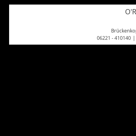
O'R
Brückenkop
06221 - 410140