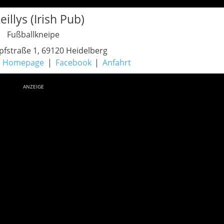
eillys (Irish Pub)
Fußballkneipe
fstraße 1, 69120 Heidelberg
Homepage
Facebook
Anfahrt
ANZEIGE