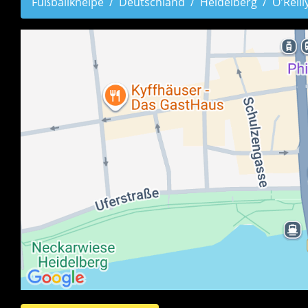
Fußballkneipe
Deutschland
Heidelberg
O'Reill