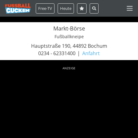
Free-TV
Heute
Markt-Börse
Fußballkneipe
Hauptstraße 190, 44892 Bochum
0234 - 62331400
Anfahrt
ANZEIGE