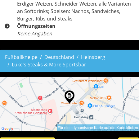
Erdiger Weizen, Schneider Weizen, alle Varianten
an Softdrinks; Speisen: Nachos, Sandwiches,
Burger, Ribs und Steaks
Öffnungszeiten
Keine Angaben
Fußballkneipe
Deutschland
Heinsberg
Luke's Steaks & More Sportsbar
Für eine dynamische Karte auf die Karte klicken