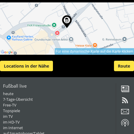
Für eine dynamische Karte auf die Karte klicken
Locations in der Nähe
Route
Fußball live
heute
7-Tage-Übersicht
Free-TV
Topspiele
im TV
im HD-TV
im Internet
auf Smartphone/Tablet