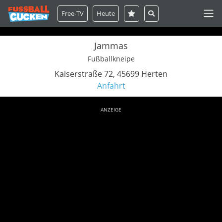
Free-TV
Heute
Jammas
Fußballkneipe
Kaiserstraße 72, 45699 Herten
Anfahrt
ANZEIGE