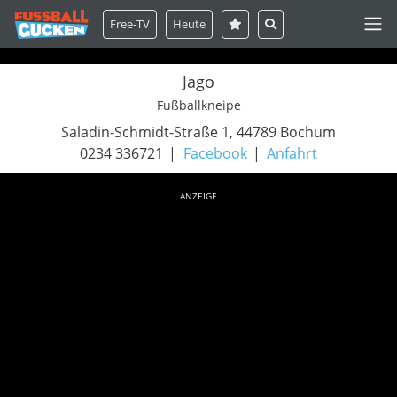
Free-TV
Heute
Jago
Fußballkneipe
Saladin-Schmidt-Straße 1, 44789 Bochum
0234 336721
Facebook
Anfahrt
ANZEIGE