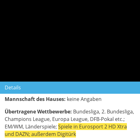
Details
Mannschaft des Hauses:
keine Angaben
Übertragene Wettbewerbe:
Bundesliga, 2. Bundesliga,
Champions League, Europa League, DFB-Pokal etc.;
EM/WM, Länderspiele;
Spiele in Eurosport 2 HD Xtra
und DAZN; außerdem Digitürk