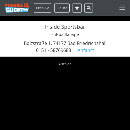
Free-TV
Heute
Inside Sportsbar
Fußballkneipe
Bolzstraße 1, 74177 Bad Friedrichshall
0151 - 58769688
Anfahrt
ANZEIGE