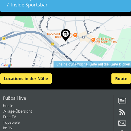
Inside Sportsbar
Für eine dynamische Karte auf die Karte klicken
Locations in der Nähe
Route
Fußball live
heute
7-Tage-Übersicht
Free-TV
Topspiele
im TV