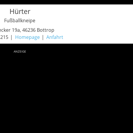
Hürter
Fußballkneipe
cker 19a, 46236 Bottrop
5215
Homepage
Anfahrt
ANZEIGE