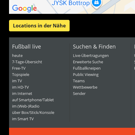
Locations in der Nähe
Fußball live
Suchen & Finden
heute
Live-Übertragungen
7-Tage-Übersicht
Erweiterte Suche
Free-TV
Fußballkneipen
Topspiele
Public Viewing
im TV
Teams
im HD-TV
Wettbewerbe
im Internet
Sender
auf Smartphone/Tablet
im (Web-)Radio
über Box/Stick/Konsole
im Smart TV