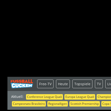
Free-TV
Heute
Topspiele
TV
Li
Aktuell:
Conference League Quali
Europa League Quali
Champion
Campeonato Brasileiro
Regionalligen
Scottish Premiership
Copa 