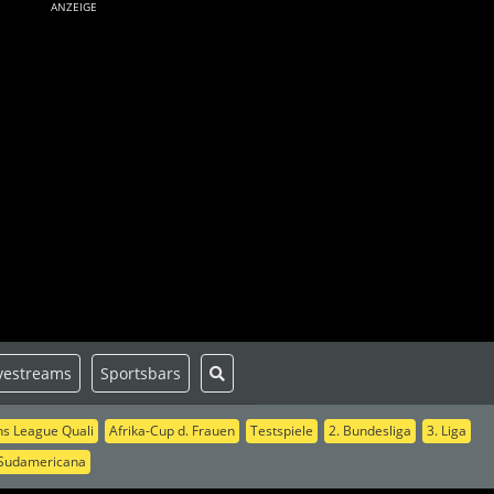
ANZEIGE
vestreams
Sportsbars
s League Quali
Afrika-Cup d. Frauen
Testspiele
2. Bundesliga
3. Liga
Sudamericana