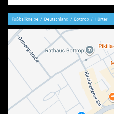
Fußballkneipe
Deutschland
Bottrop
Hürter