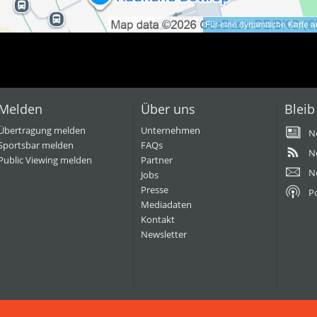
Für eine dynamische Karte au
Melden
Über uns
Bleib
Übertragung melden
Unternehmen
N
Sportsbar melden
FAQs
N
Public Viewing melden
Partner
N
Jobs
Presse
P
Mediadaten
Kontakt
Newsletter