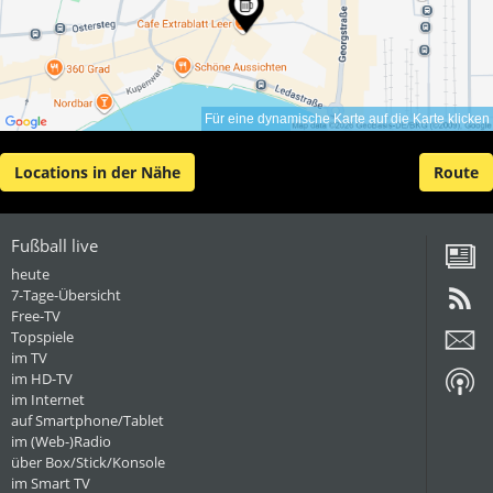
Für eine dynamische Karte auf die Karte klicken
Locations in der Nähe
Route
Fußball live
heute
7-Tage-Übersicht
Free-TV
Topspiele
im TV
im HD-TV
im Internet
auf Smartphone/Tablet
im (Web-)Radio
über Box/Stick/Konsole
im Smart TV