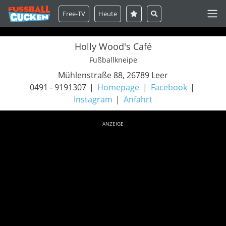
Free-TV
Heute
Holly Wood's Café
Fußballkneipe
Mühlenstraße 88, 26789 Leer
0491 - 9191307
Homepage
Facebook
Instagram
Anfahrt
ANZEIGE