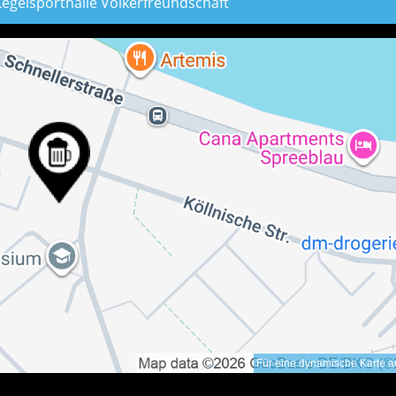
Kegelsporthalle Völkerfreundschaft
Für eine dynamische Karte au