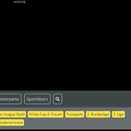
ANZEIGE
vestreams
Sportsbars
s League Quali
Afrika-Cup d. Frauen
Testspiele
2. Bundesliga
3. Liga
Sudamericana