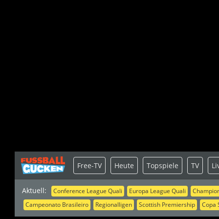
Free-TV
Heute
Topspiele
TV
Li
Aktuell:
Conference League Quali
Europa League Quali
Champion
Campeonato Brasileiro
Regionalligen
Scottish Premiership
Copa 