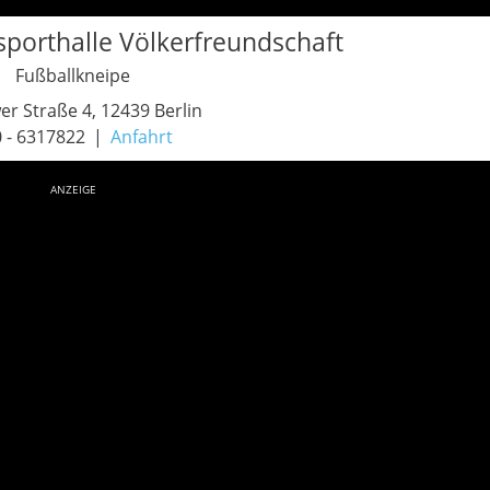
sporthalle Völkerfreundschaft
Fußballkneipe
r Straße 4, 12439 Berlin
 - 6317822
Anfahrt
ANZEIGE