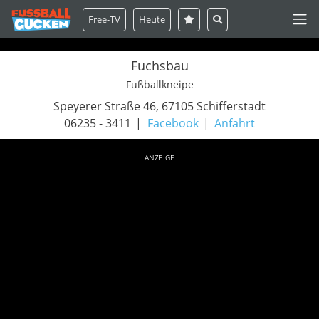
Free-TV
Heute
Fuchsbau
Fußballkneipe
Speyerer Straße 46, 67105 Schifferstadt
06235 - 3411
Facebook
Anfahrt
ANZEIGE