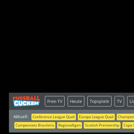
Free-TV
Heute
Topspiele
TV
Li
Aktuell:
Conference League Quali
Europa League Quali
Champion
Campeonato Brasileiro
Regionalligen
Scottish Premiership
Copa 