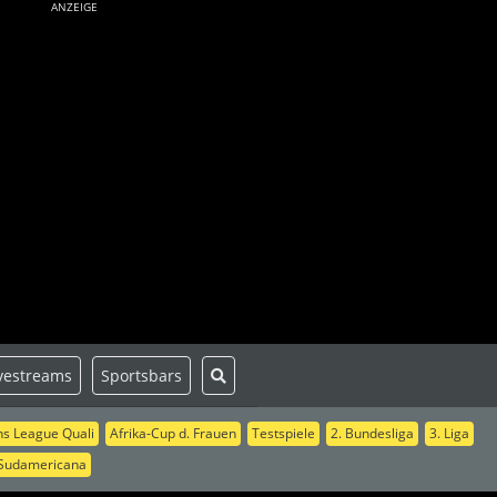
ANZEIGE
vestreams
Sportsbars
s League Quali
Afrika-Cup d. Frauen
Testspiele
2. Bundesliga
3. Liga
Sudamericana