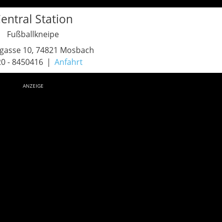
entral Station
Fußballkneipe
rgasse 10, 74821 Mosbach
0 - 8450416
Anfahrt
ANZEIGE