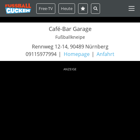
Free-TV
Heute
Café-Bar Garage
Fußballkneipe
Rennweg 12-14, 90489 Nürnberg
09115977994
Homepage
Anfahrt
ANZEIGE