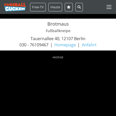
Free-TV
Heute
Brotmaus
Fußballkneipe
Tauernallee 40, 12107 Berlin
030 - 76109467
Homepage
Anfahrt
ANZEIGE