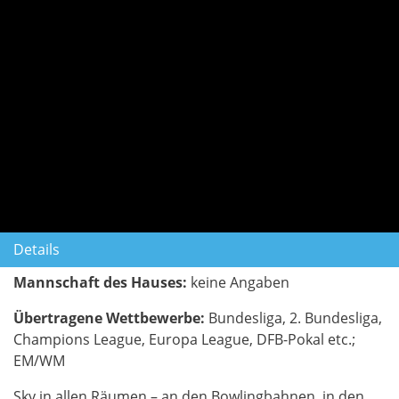
Details
Mannschaft des Hauses:
keine Angaben
Übertragene Wettbewerbe:
Bundesliga, 2. Bundesliga,
Champions League, Europa League, DFB-Pokal etc.;
EM/WM
Sky in allen Räumen – an den Bowlingbahnen, in den