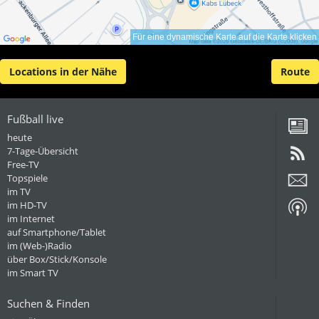
Für eine dynamische Karte auf die Karte klicken
Locations in der Nähe
Route
Fußball live
heute
7-Tage-Übersicht
Free-TV
Topspiele
im TV
im HD-TV
im Internet
auf Smartphone/Tablet
im (Web-)Radio
über Box/Stick/Konsole
im Smart TV
Suchen & Finden