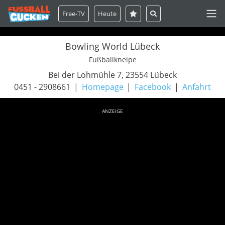
Free-TV
Heute
Bowling World Lübeck
Fußballkneipe
Bei der Lohmühle 7, 23554 Lübeck
0451 - 2908661
Homepage
Facebook
Anfahrt
ANZEIGE