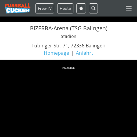
Free-TV
Heute
BIZERBA-Arena (TSG Balingen)
Stadion
Tübinger Str. 71, 72336 Balingen
Homepage
Anfahrt
ANZEIGE