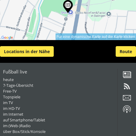
Für eine dynamische Karte auf die Karte klicken
Locations in der Nähe
Route
Fußball live
heute
7-Tage-Übersicht
Free-TV
Topspiele
im TV
im HD-TV
im Internet
auf Smartphone/Tablet
im (Web-)Radio
über Box/Stick/Konsole