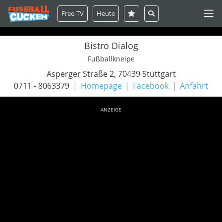
Free-TV
Heute
Bistro Dialog
Fußballkneipe
Asperger Straße 2, 70439 Stuttgart
0711 - 8063379
Homepage
Facebook
Anfahrt
ANZEIGE