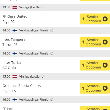
13:00
Virsliga (Lettland)
FK Ogre United
Sender-
1
Optionen
Riga FC
14:00
Veikkausliiga (Finnland)
Ilves Tampere
Sender-
1
Optionen
Turun PS
14:00
Veikkausliiga (Finnland)
Inter Turku
Sender-
1
Optionen
AC Oulu
15:00
Virsliga (Lettland)
Grobinas Sporta Centrs
Sender-
1
Optionen
Rigas FS
16:00
Veikkausliiga (Finnland)
FF Jaro
Sender-