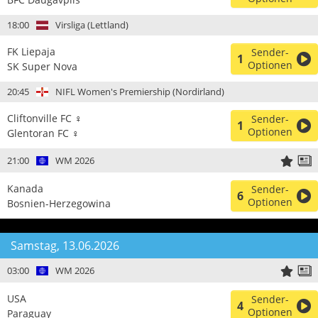
18:00
Virsliga (Lettland)
FK Liepaja
Sender-
1
Optionen
SK Super Nova
20:45
NIFL Women's Premiership (Nordirland)
Cliftonville FC ♀
Sender-
1
Optionen
Glentoran FC ♀
21:00
WM 2026
Kanada
Sender-
6
Optionen
Bosnien-Herzegowina
Samstag, 13.06.2026
03:00
WM 2026
USA
Sender-
4
Optionen
Paraguay