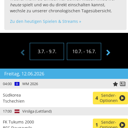
heute
spielt und wo du direkt einschalten kannst,
wechsle zu unserer chronologischen Tagesübersicht.
Zu den heutigen Spielen & Streams »
3.7. - 9.7.
10.7. - 16.7.
17.7. - 23
Freitag, 12.06.2026
04:00
WM 2026
Südkorea
Sender-
4
Optionen
Tschechien
17:00
Virsliga (Lettland)
FK Tukums 2000
Sender-
1
Optionen
BFC Daugavpils