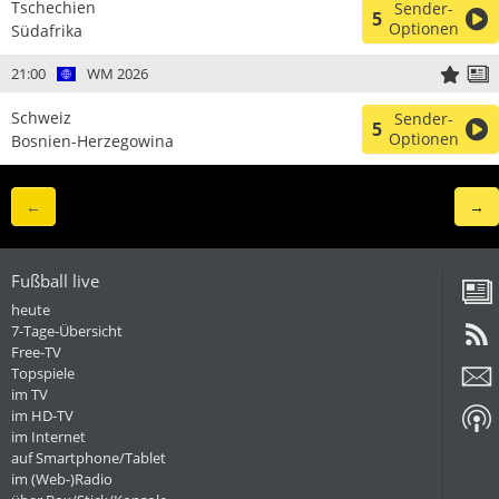
Tschechien
Sender-
5
Optionen
Südafrika
21:00
WM 2026
Schweiz
Sender-
5
Optionen
Bosnien-Herzegowina
←
→
Fußball live
heute
7-Tage-Übersicht
Free-TV
Topspiele
im TV
im HD-TV
im Internet
auf Smartphone/Tablet
im (Web-)Radio