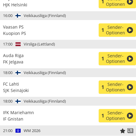
1
Optionen
HJK Helsinki
16:00
Veikkausliiga (Finnland)
Vaasan PS
Sender-
1
Optionen
Kuopion PS
17:00
Virsliga (Lettland)
Auda Riga
Sender-
1
Optionen
FK Jelgava
18:00
Veikkausliiga (Finnland)
FC Lahti
Sender-
1
Optionen
SJK Seinäjoki
18:00
Veikkausliiga (Finnland)
IFK Mariehamn
Sender-
1
Optionen
IF Gnistan
21:00
WM 2026