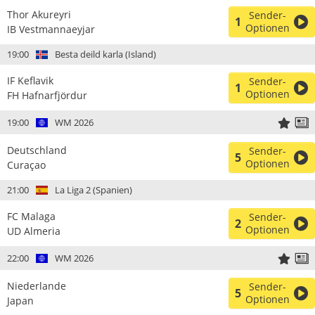
Thor Akureyri
Sender-
1
Optionen
IB Vestmannaeyjar
19:00
Besta deild karla (Island)
IF Keflavik
Sender-
1
Optionen
FH Hafnarfjördur
19:00
WM 2026
Deutschland
Sender-
5
Optionen
Curaçao
21:00
La Liga 2 (Spanien)
FC Malaga
Sender-
2
Optionen
UD Almeria
22:00
WM 2026
Niederlande
Sender-
5
Optionen
Japan