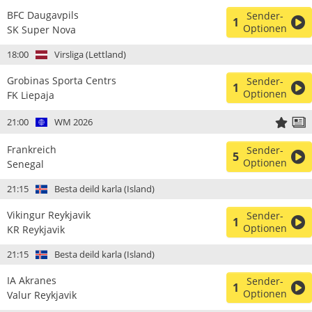
BFC Daugavpils
Sender-
1
Optionen
SK Super Nova
18:00
Virsliga (Lettland)
Grobinas Sporta Centrs
Sender-
1
Optionen
FK Liepaja
21:00
WM 2026
Frankreich
Sender-
5
Optionen
Senegal
21:15
Besta deild karla (Island)
Vikingur Reykjavik
Sender-
1
Optionen
KR Reykjavik
21:15
Besta deild karla (Island)
IA Akranes
Sender-
1
Optionen
Valur Reykjavik