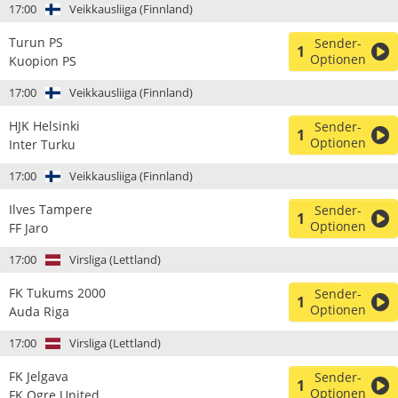
17:00
Veikkausliiga (Finnland)
Turun PS
Sender-
1
Optionen
Kuopion PS
17:00
Veikkausliiga (Finnland)
HJK Helsinki
Sender-
1
Optionen
Inter Turku
17:00
Veikkausliiga (Finnland)
Ilves Tampere
Sender-
1
Optionen
FF Jaro
17:00
Virsliga (Lettland)
FK Tukums 2000
Sender-
1
Optionen
Auda Riga
17:00
Virsliga (Lettland)
FK Jelgava
Sender-
1
Optionen
FK Ogre United