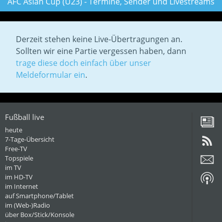
AFC Asian Cup (U23) - Termine, Sender und Livestreams
Derzeit stehen keine Live-Übertragungen an.
Sollten wir eine Partie vergessen haben, dann
trage diese doch einfach über unser
Meldeformular ein
.
Fußball live
heute
7-Tage-Übersicht
Free-TV
Topspiele
im TV
im HD-TV
im Internet
auf Smartphone/Tablet
im (Web-)Radio
über Box/Stick/Konsole