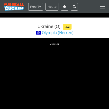
Free-TV
Heute
Ukraine (O)
Live
Olympia (Herren)
ANZEIGE