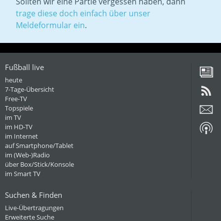
Sollten wir eine Partie vergessen haben, dann
trage diese doch einfach über unser
Meldeformular ein
.
Fußball live
heute
7-Tage-Übersicht
Free-TV
Topspiele
im TV
im HD-TV
im Internet
auf Smartphone/Tablet
im (Web-)Radio
über Box/Stick/Konsole
im Smart TV
Suchen & Finden
Live-Übertragungen
Erweiterte Suche