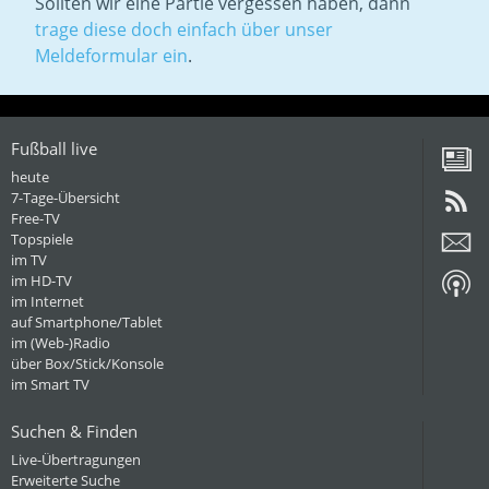
Sollten wir eine Partie vergessen haben, dann
trage diese doch einfach über unser
Meldeformular ein
.
Fußball live
heute
7-Tage-Übersicht
Free-TV
Topspiele
im TV
im HD-TV
im Internet
auf Smartphone/Tablet
im (Web-)Radio
über Box/Stick/Konsole
im Smart TV
Suchen & Finden
Live-Übertragungen
Erweiterte Suche