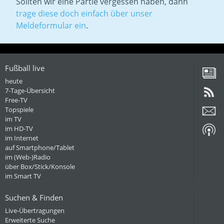
Sollten wir eine Partie vergessen haben, dann
trage diese doch einfach über unser
Meldeformular ein
.
Fußball live
heute
7-Tage-Übersicht
Free-TV
Topspiele
im TV
im HD-TV
im Internet
auf Smartphone/Tablet
im (Web-)Radio
über Box/Stick/Konsole
im Smart TV
Suchen & Finden
Live-Übertragungen
Erweiterte Suche