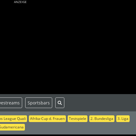
ANZEIGE
vestreams
Sportsbars
s League Quali
Afrika-Cup d. Frauen
Testspiele
2. Bundesliga
3. Liga
Sudamericana