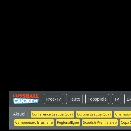
Free-TV
Heute
Topspiele
TV
Li
Aktuell:
Conference League Quali
Europa League Quali
Champion
Campeonato Brasileiro
Regionalligen
Scottish Premiership
Copa 