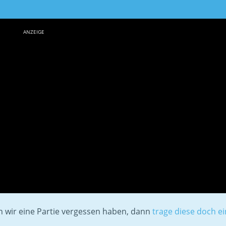
ANZEIGE
en wir eine Partie vergessen haben, dann
trage diese doch ei