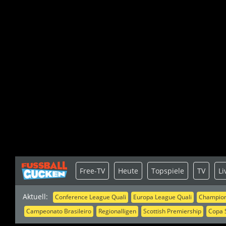
Free-TV
Heute
Topspiele
TV
Li
Aktuell:
Conference League Quali
Europa League Quali
Champion
Campeonato Brasileiro
Regionalligen
Scottish Premiership
Copa 