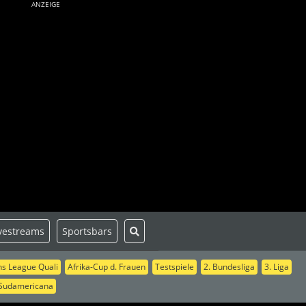
ANZEIGE
vestreams
Sportsbars
s League Quali
Afrika-Cup d. Frauen
Testspiele
2. Bundesliga
3. Liga
Sudamericana