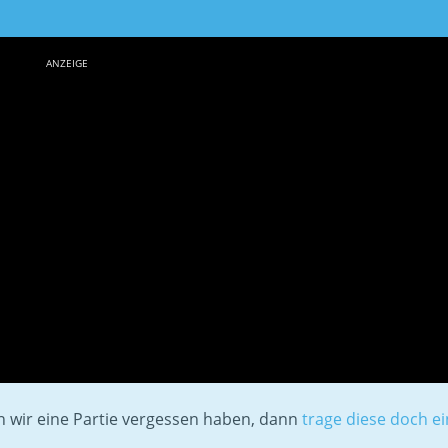
ANZEIGE
en wir eine Partie vergessen haben, dann
trage diese doch ei