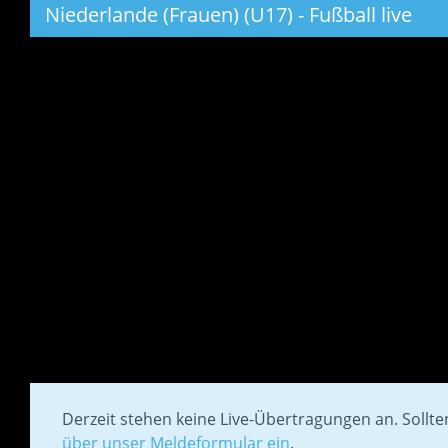
Niederlande (Frauen) (U17) - Fußball live
Derzeit stehen keine Live-Übertragungen an. Sollt
über unser Meldeformular ein
.