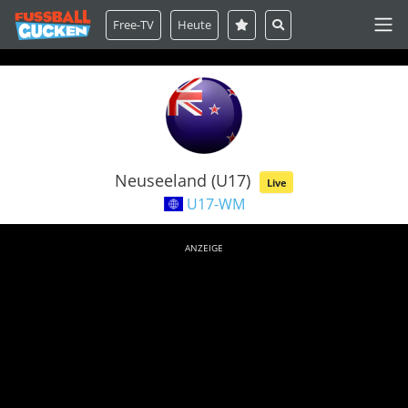
Free-TV
Heute
Neuseeland (U17)
Live
U17-WM
ANZEIGE