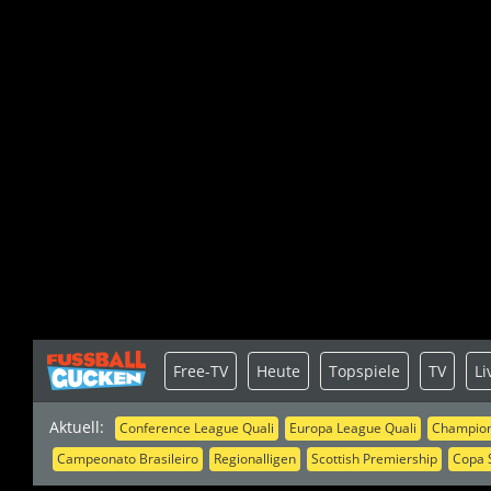
Free-TV
Heute
Topspiele
TV
Li
Aktuell:
Conference League Quali
Europa League Quali
Champion
Campeonato Brasileiro
Regionalligen
Scottish Premiership
Copa 