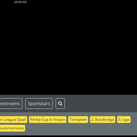
ANZEIGE
vestreams
Sportsbars
s League Quali
Afrika-Cup d. Frauen
Testspiele
2. Bundesliga
3. Liga
Sudamericana