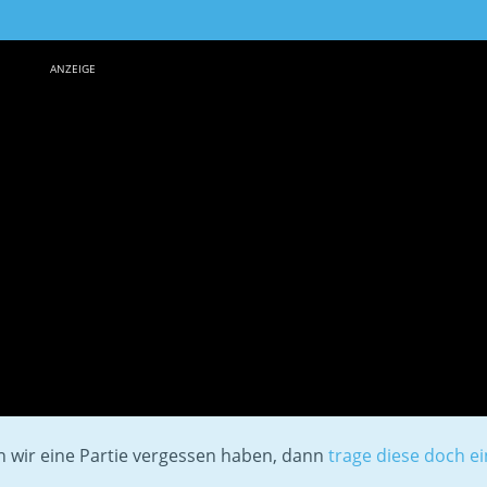
ANZEIGE
en wir eine Partie vergessen haben, dann
trage diese doch ei