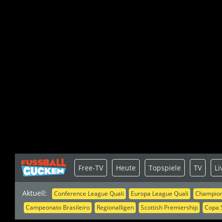
Free-TV
Heute
Topspiele
TV
Li
Aktuell:
Conference League Quali
Europa League Quali
Champion
Campeonato Brasileiro
Regionalligen
Scottish Premiership
Copa 