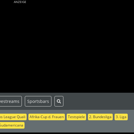
ANZEIGE
vestreams
Sportsbars
s League Quali
Afrika-Cup d. Frauen
Testspiele
2. Bundesliga
3. Liga
Sudamericana