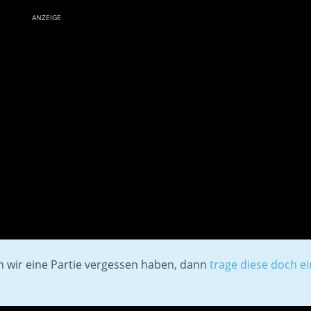
ANZEIGE
en wir eine Partie vergessen haben, dann
trage diese doch ei