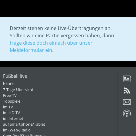
Derzeit stehen keine Live-Übertragungen an.
Sollten wir eine Partie vergessen haben, dann
trage diese doch einfach über unser
Meldeformular ein
.
Fußball live
heute
7-Tage-Übersicht
Free-TV
Topspiele
im TV
im HD-TV
im Internet
auf Smartphone/Tablet
im (Web-)Radio
über Box/Stick/Konsole