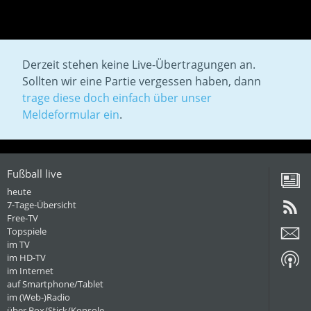
Derzeit stehen keine Live-Übertragungen an.
Sollten wir eine Partie vergessen haben, dann
trage diese doch einfach über unser
Meldeformular ein
.
Fußball live
heute
7-Tage-Übersicht
Free-TV
Topspiele
im TV
im HD-TV
im Internet
auf Smartphone/Tablet
im (Web-)Radio
über Box/Stick/Konsole