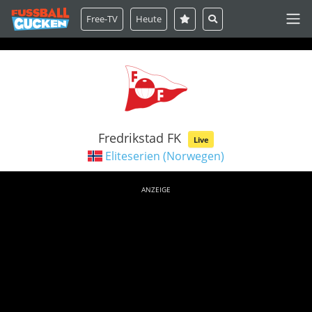
Free-TV
Heute
Fredrikstad FK
Live
Eliteserien (Norwegen)
ANZEIGE