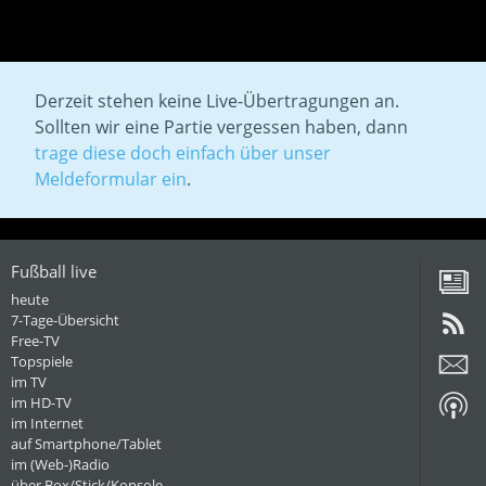
Derzeit stehen keine Live-Übertragungen an.
Sollten wir eine Partie vergessen haben, dann
trage diese doch einfach über unser
Meldeformular ein
.
Fußball live
heute
7-Tage-Übersicht
Free-TV
Topspiele
im TV
im HD-TV
im Internet
auf Smartphone/Tablet
im (Web-)Radio
über Box/Stick/Konsole