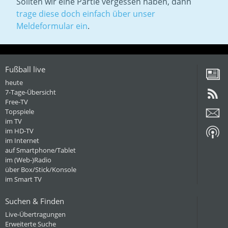
Sollten wir eine Partie vergessen haben, dann
trage diese doch einfach über unser
Meldeformular ein
.
Fußball live
heute
7-Tage-Übersicht
Free-TV
Topspiele
im TV
im HD-TV
im Internet
auf Smartphone/Tablet
im (Web-)Radio
über Box/Stick/Konsole
im Smart TV
Suchen & Finden
Live-Übertragungen
Erweiterte Suche