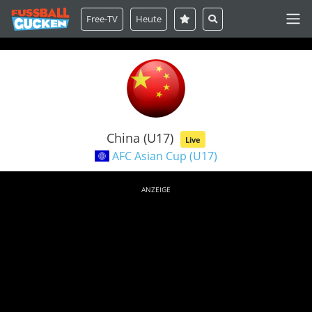
Free-TV
Heute
China (U17)
Live
AFC Asian Cup (U17)
ANZEIGE