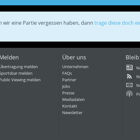
en wir eine Partie vergessen haben, dann
trage diese doch ei
Melden
Über uns
Bleib
Übertragung melden
Unternehmen
N
Sportsbar melden
FAQs
N
Public Viewing melden
Partner
N
Jobs
Presse
P
Mediadaten
Kontakt
Newsletter