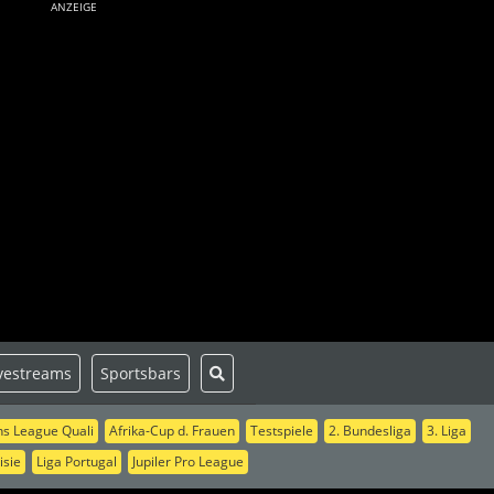
ANZEIGE
vestreams
Sportsbars
s League Quali
Afrika-Cup d. Frauen
Testspiele
2. Bundesliga
3. Liga
isie
Liga Portugal
Jupiler Pro League