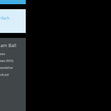
nfach
 am Ball
ews
ews (RSS)
ewsletter
odcast