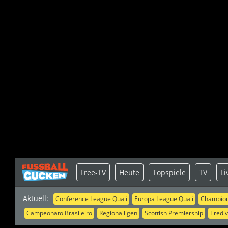
Free-TV
Heute
Topspiele
TV
Li
Aktuell:
Conference League Quali
Europa League Quali
Champion
Campeonato Brasileiro
Regionalligen
Scottish Premiership
Erediv