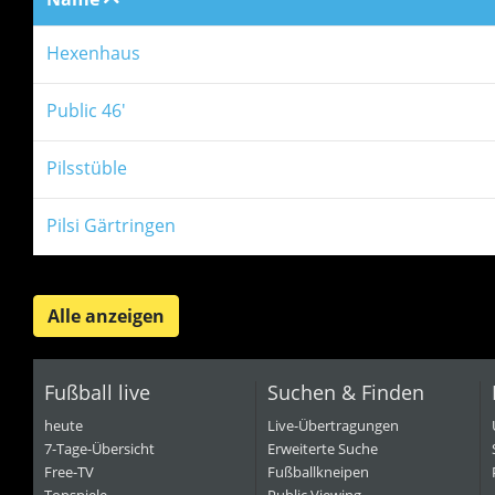
Hexenhaus
Public 46'
Pilsstüble
Pilsi Gärtringen
Alle anzeigen
Fußball live
Suchen & Finden
heute
Live-Übertragungen
7-Tage-Übersicht
Erweiterte Suche
Free-TV
Fußballkneipen