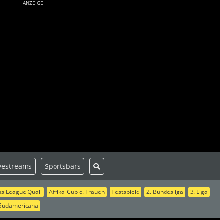
ANZEIGE
vestreams
Sportsbars
s League Quali
Afrika-Cup d. Frauen
Testspiele
2. Bundesliga
3. Liga
Sudamericana