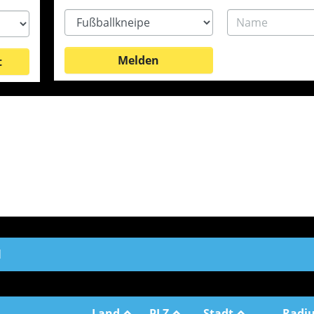
Type
Name
t
d
Land
PLZ
Stadt
Radi