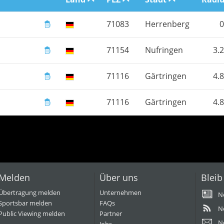
71083
Herrenberg
0
71154
Nufringen
3.
71116
Gärtringen
4.
71116
Gärtringen
4.
Melden
Über uns
Bleib
Übertragung melden
Unternehmen
N
Sportsbar melden
FAQs
N
Public Viewing melden
Partner
N