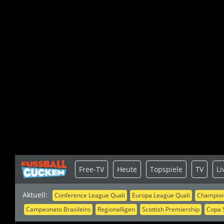
Free-TV
Heute
Topspiele
TV
Li
Aktuell:
Conference League Quali
Europa League Quali
Champion
Campeonato Brasileiro
Regionalligen
Scottish Premiership
Copa 