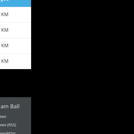
 KM
2 KM
8 KM
8 KM
 am Ball
ews
ews (RSS)
ewsletter