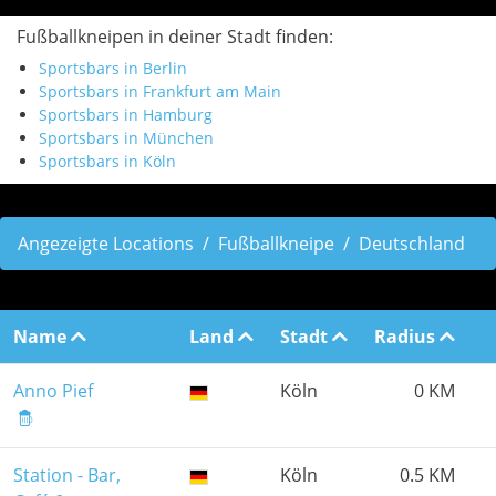
Fußballkneipen in deiner Stadt finden:
Sportsbars in Berlin
Sportsbars in Frankfurt am Main
Sportsbars in Hamburg
Sportsbars in München
Sportsbars in Köln
Angezeigte Locations
Fußballkneipe
Deutschland
Name
Land
Stadt
Radius
Anno Pief
Köln
0 KM
Station - Bar,
Köln
0.5 KM