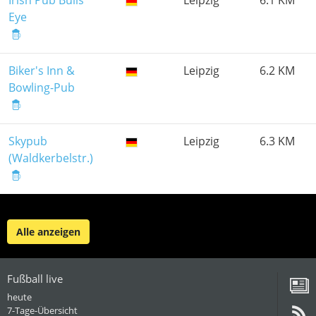
Irish Pub Bulls
Leipzig
6.1 KM
Eye
Biker's Inn &
Leipzig
6.2 KM
Bowling-Pub
Skypub
Leipzig
6.3 KM
(Waldkerbelstr.)
Alle anzeigen
Fußball live
heute
7-Tage-Übersicht