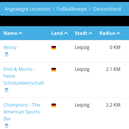
Angezeigte Locations
Fußballkneipe
Deutschland
Name
Land
Stadt
Radius
Nessy
Leipzig
0 KM
Emil & Moritz –
Leipzig
2.1 KM
Feine
Schnitzelwirtschaft
Champions - The
Leipzig
2.2 KM
American Sports
Bar