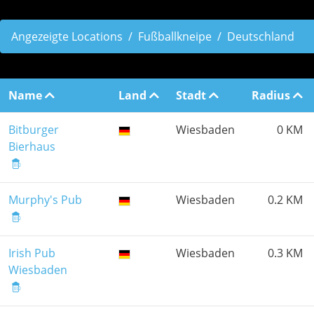
Angezeigte Locations
Fußballkneipe
Deutschland
Name
Land
Stadt
Radius
Bitburger
Wiesbaden
0 KM
Bierhaus
Murphy's Pub
Wiesbaden
0.2 KM
Irish Pub
Wiesbaden
0.3 KM
Wiesbaden