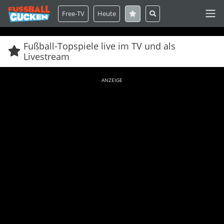
Free-TV
Heute
Fußball-Topspiele live im TV und als
Livestream
ANZEIGE