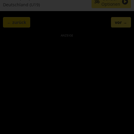
36
Optionen
Deutschland (U19)
← zurück
vor →
ANZEIGE