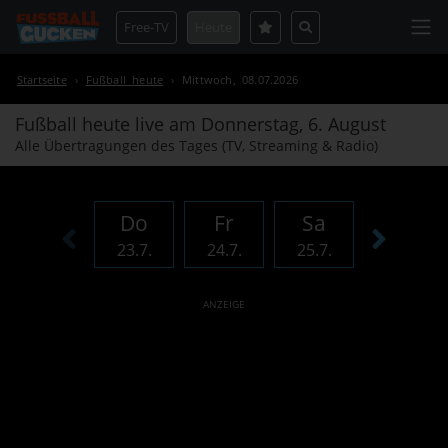
Free-TV
Heute
Startseite
›
Fußball heute
›
Mittwoch, 08.07.2026
Fußball heute live am
Donnerstag, 6. August
Alle Übertragungen des Tages (TV, Streaming & Radio)
Do
Fr
Sa
So
23.7.
24.7.
25.7.
26.7.
ANZEIGE