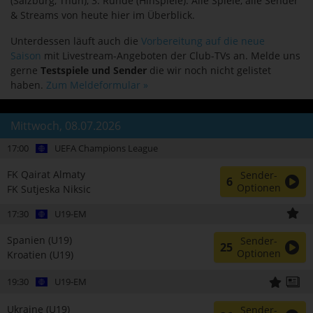
(Salzburg, Thun), 3. Runde (Hinspiele). Alle Spiele, alle Sender
& Streams von heute hier im Überblick.
Unterdessen läuft auch die
Vorbereitung auf die neue
Saison
mit Livestream-Angeboten der Club-TVs an. Melde uns
gerne
Testspiele und Sender
die wir noch nicht gelistet
haben.
Zum Meldeformular »
Mittwoch, 08.07.2026
17:00
UEFA Champions League
FK Qairat Almaty
Sender-
6
Optionen
FK Sutjeska Niksic
17:30
U19-EM
Spanien (U19)
Sender-
25
Optionen
Kroatien (U19)
19:30
U19-EM
Ukraine (U19)
Sender-