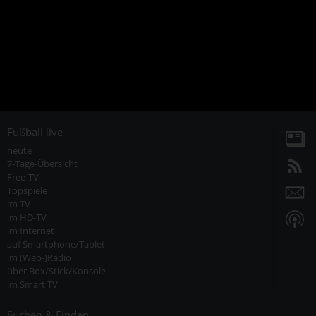
Fußball live
heute
7-Tage-Übersicht
Free-TV
Topspiele
im TV
im HD-TV
im Internet
auf Smartphone/Tablet
im (Web-)Radio
über Box/Stick/Konsole
im Smart TV
Suchen & Finden