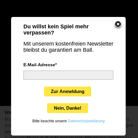
Du willst kein Spiel mehr
verpassen?
Mit unserem kostenfreien Newsletter
bleibst du garantiert am Ball.
E-Mail-Adresse*
Zur Anmeldung
Nein, Danke!
Welche Spiele laufen heute live?
Regionalliga Nordost
mit
Erzgebirge Aue gegen BFC Dynamo (Stream & Audio, 19 Uhr).
Bitte beachte unsere
Datenschutzerklärung
Außerdem: Qualifikation zur
Conference League
(Vaduz, Rapid
Wien, St. Gallen, Austria Wien, Lugano) und
Europa League