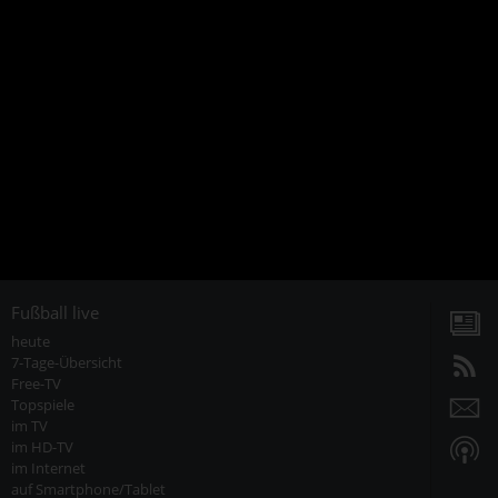
Fußball live
heute
7-Tage-Übersicht
Free-TV
Topspiele
im TV
im HD-TV
im Internet
auf Smartphone/Tablet