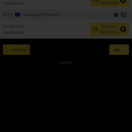
13
Optionen
Usbekistan
21:10
Länderspiel (Herren)
Frankreich
Sender-
17
Optionen
Nordirland
← zurück
vor →
ANZEIGE