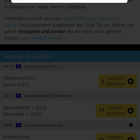
(Salzburg, Thun), 3. Runde (Hinspiele). Alle Spiele, alle Sender
& Streams von heute hier im Überblick.
Unterdessen läuft auch die
Vorbereitung auf die neue
Saison
mit Livestream-Angeboten der Club-TVs an. Melde uns
gerne
Testspiele und Sender
die wir noch nicht gelistet
haben.
Zum Meldeformular »
Montag, 08.06.2026
18:15
Länderspiel (U21)
Albanien (U21)
Sender-
3
Optionen
Italien (U21)
20:15
Länderspiel (U23 Frauen)
Deutschland ♀ (U23)
Sender-
17
Optionen
Dänemark ♀ (U23)
20:45
Länderspiel (Herren)
Niederlande
Sender-