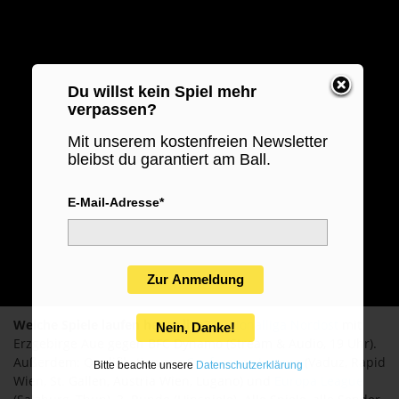
Du willst kein Spiel mehr
verpassen?
Mit unserem kostenfreien Newsletter
bleibst du garantiert am Ball.
E-Mail-Adresse*
Zur Anmeldung
Welche Spiele laufen heute live?
Regionalliga Nordost
mit
Nein, Danke!
Erzgebirge Aue gegen BFC Dynamo (Stream & Audio, 19 Uhr).
Außerdem: Qualifikation zur
Conference League
(Vaduz, Rapid
Bitte beachte unsere
Datenschutzerklärung
Wien, St. Gallen, Austria Wien, Lugano) und
Europa League