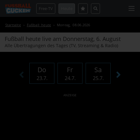
Free-TV
Heute
Startseite
›
Fußball heute
›
Montag, 08.06.2026
Fußball heute live am
Donnerstag, 6. August
Alle Übertragungen des Tages (TV, Streaming & Radio)
Do
Fr
Sa
So
23.7.
24.7.
25.7.
26.7.
ANZEIGE